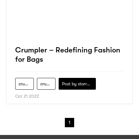
Crumpler – Redefining Fashion
for Bags
crumpler-bags
crumpler
Post by
starry1989
Oct 21 2022
1