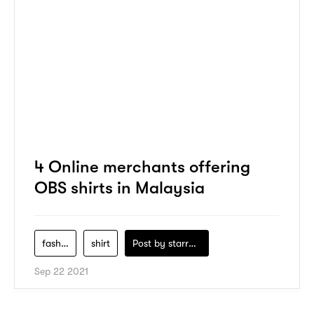
4 Online merchants offering
OBS shirts in Malaysia
fashion
shirt
Post by
starry1989
Sep 22 2021