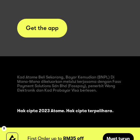
Get the app
Kad Atome Beli Sekarang, Bayar Kemudian (BNPL) Di
Mana-Mana dikeluarkan melalui kerjasama dengan Fass
Payment Solutions Sdn Bhd (Fasspay), penerbit Wang
Elektronik dan Kad Prabayar Visa berlesen.
Hak cipta 2023 Atome. Hak cipta terpelihara.
First Order up to
RM35 off
Muat turun