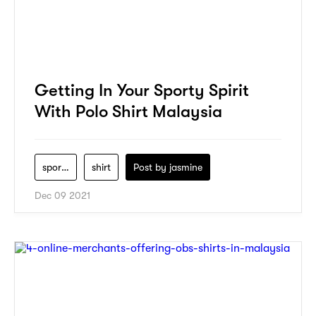
Getting In Your Sporty Spirit
With Polo Shirt Malaysia
sportsclick
shirt
Post by
jasmine
Dec 09 2021