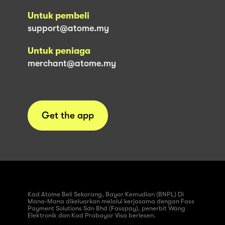
Untuk pembeli
support@atome.my
Untuk peniaga
merchant@atome.my
Get the app
Kad Atome Beli Sekarang, Bayar Kemudian (BNPL) Di
Mana-Mana dikeluarkan melalui kerjasama dengan Fass
Payment Solutions Sdn Bhd (Fasspay), penerbit Wang
Elektronik dan Kad Prabayar Visa berlesen.