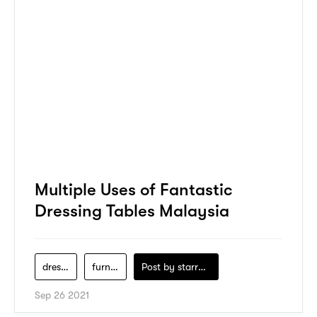
Multiple Uses of Fantastic
Dressing Tables Malaysia
dressing-table
furniture
Post by
starry1989
Sep 26 2021