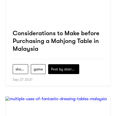
Considerations to Make before
Purchasing a Mahjong Table in
Malaysia
shopping
game
Post by
starry1989
Sep 27 2021