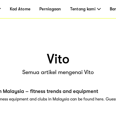
Kad Atome
Perniagaan
Tentang kami
Ba
Vito
Semua artikel mengenai Vito
in Malaysia – fitness trends and equipment
itness equipment and clubs in Malaysia can be found here. Guess