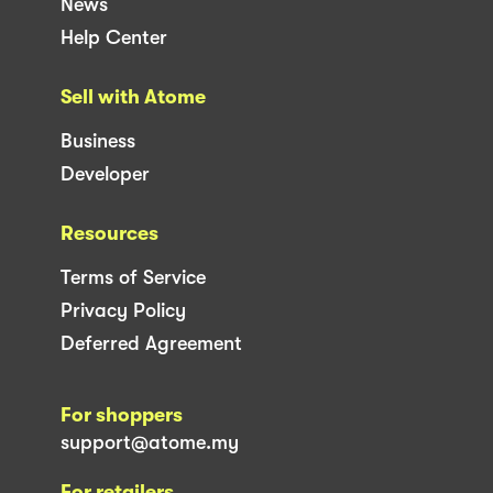
News
Help Center
Sell with Atome
Business
Developer
Resources
Terms of Service
Privacy Policy
Deferred Agreement
For shoppers
support@atome.my
For retailers