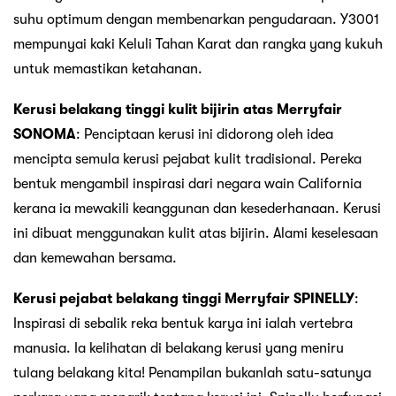
suhu optimum dengan membenarkan pengudaraan. Y3001
mempunyai kaki Keluli Tahan Karat dan rangka yang kukuh
untuk memastikan ketahanan.
Kerusi belakang tinggi kulit bijirin atas Merryfair
SONOMA
: Penciptaan kerusi ini didorong oleh idea
mencipta semula kerusi pejabat kulit tradisional. Pereka
bentuk mengambil inspirasi dari negara wain California
kerana ia mewakili keanggunan dan kesederhanaan. Kerusi
ini dibuat menggunakan kulit atas bijirin. Alami keselesaan
dan kemewahan bersama.
Kerusi pejabat belakang tinggi Merryfair SPINELLY
:
Inspirasi di sebalik reka bentuk karya ini ialah vertebra
manusia. Ia kelihatan di belakang kerusi yang meniru
tulang belakang kita! Penampilan bukanlah satu-satunya