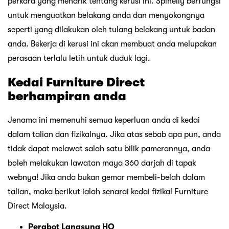
perkara yang menarik tentang kerusi ini. Spinelly berfungsi
untuk menguatkan belakang anda dan menyokongnya
seperti yang dilakukan oleh tulang belakang untuk badan
anda. Bekerja di kerusi ini akan membuat anda melupakan
perasaan terlalu letih untuk duduk lagi.
Kedai Furniture Direct
berhampiran anda
Jenama ini memenuhi semua keperluan anda di kedai
dalam talian dan fizikalnya. Jika atas sebab apa pun, anda
tidak dapat melawat salah satu bilik pamerannya, anda
boleh melakukan lawatan maya 360 darjah di tapak
webnya! Jika anda bukan gemar membeli-belah dalam
talian, maka berikut ialah senarai kedai fizikal Furniture
Direct Malaysia.
Perabot Langsung HQ