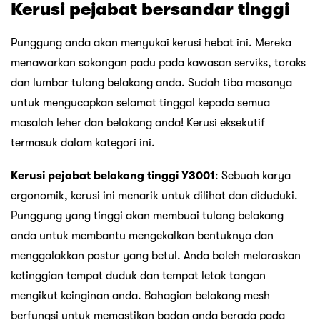
Kerusi pejabat bersandar tinggi
Punggung anda akan menyukai kerusi hebat ini. Mereka
menawarkan sokongan padu pada kawasan serviks, toraks
dan lumbar tulang belakang anda. Sudah tiba masanya
untuk mengucapkan selamat tinggal kepada semua
masalah leher dan belakang anda! Kerusi eksekutif
termasuk dalam kategori ini.
Kerusi pejabat belakang tinggi Y3001
: Sebuah karya
ergonomik, kerusi ini menarik untuk dilihat dan diduduki.
Punggung yang tinggi akan membuai tulang belakang
anda untuk membantu mengekalkan bentuknya dan
menggalakkan postur yang betul. Anda boleh melaraskan
ketinggian tempat duduk dan tempat letak tangan
mengikut keinginan anda. Bahagian belakang mesh
berfungsi untuk memastikan badan anda berada pada