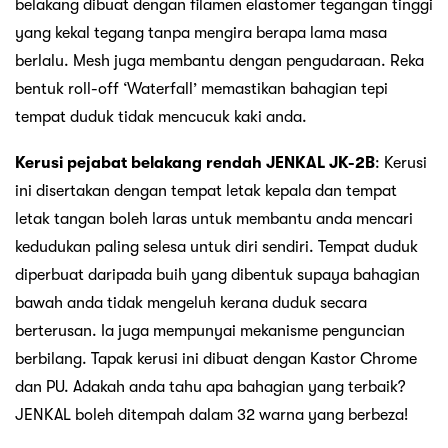
belakang dibuat dengan filamen elastomer tegangan tinggi
yang kekal tegang tanpa mengira berapa lama masa
berlalu. Mesh juga membantu dengan pengudaraan. Reka
bentuk roll-off ‘Waterfall’ memastikan bahagian tepi
tempat duduk tidak mencucuk kaki anda.
Kerusi pejabat belakang rendah JENKAL JK-2B
: Kerusi
ini disertakan dengan tempat letak kepala dan tempat
letak tangan boleh laras untuk membantu anda mencari
kedudukan paling selesa untuk diri sendiri. Tempat duduk
diperbuat daripada buih yang dibentuk supaya bahagian
bawah anda tidak mengeluh kerana duduk secara
berterusan. Ia juga mempunyai mekanisme penguncian
berbilang. Tapak kerusi ini dibuat dengan Kastor Chrome
dan PU. Adakah anda tahu apa bahagian yang terbaik?
JENKAL boleh ditempah dalam 32 warna yang berbeza!