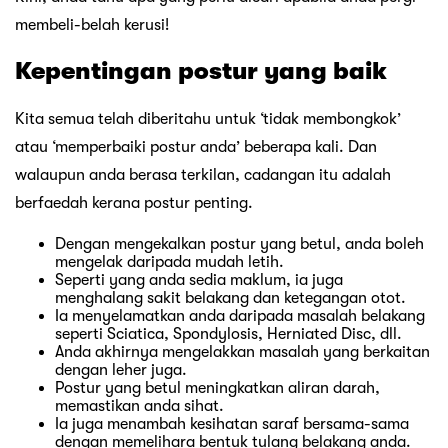
membeli-belah kerusi!
Kepentingan postur yang baik
Kita semua telah diberitahu untuk ‘tidak membongkok’
atau ‘memperbaiki postur anda’ beberapa kali. Dan
walaupun anda berasa terkilan, cadangan itu adalah
berfaedah kerana postur penting.
Dengan mengekalkan postur yang betul, anda boleh
mengelak daripada mudah letih.
Seperti yang anda sedia maklum, ia juga
menghalang sakit belakang dan ketegangan otot.
Ia menyelamatkan anda daripada masalah belakang
seperti Sciatica, Spondylosis, Herniated Disc, dll.
Anda akhirnya mengelakkan masalah yang berkaitan
dengan leher juga.
Postur yang betul meningkatkan aliran darah,
memastikan anda sihat.
Ia juga menambah kesihatan saraf bersama-sama
dengan memelihara bentuk tulang belakang anda.