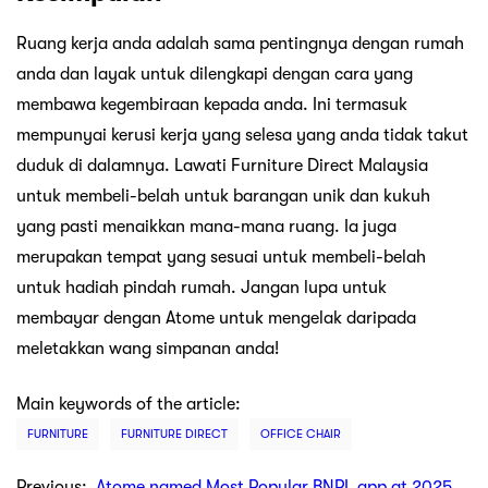
Ruang kerja anda adalah sama pentingnya dengan rumah
anda dan layak untuk dilengkapi dengan cara yang
membawa kegembiraan kepada anda. Ini termasuk
mempunyai kerusi kerja yang selesa yang anda tidak takut
duduk di dalamnya. Lawati Furniture Direct Malaysia
untuk membeli-belah untuk barangan unik dan kukuh
yang pasti menaikkan mana-mana ruang. Ia juga
merupakan tempat yang sesuai untuk membeli-belah
untuk hadiah pindah rumah. Jangan lupa untuk
membayar dengan Atome untuk mengelak daripada
meletakkan wang simpanan anda!
Main keywords of the article:
FURNITURE
FURNITURE DIRECT
OFFICE CHAIR
Previous:
Atome named Most Popular BNPL app at 2025