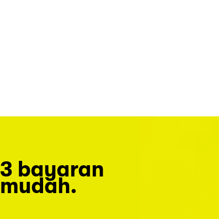
3 bayaran
mudah.