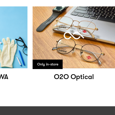
Only in-store
FWA
O2O Optical