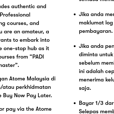
ludes authentic and
Jika anda me
Professional
maklumat log
ing courses, and
pembayaran.
u are an amateur, a
wants to embark into
Jika anda pe
e one-stop hub as it
diminta untu
ourses from “PADI
sebelum memb
master”.
ini adalah c
ngan Atome Malaysia di
menerima kel
n/atau perkhidmatan
saja.
e Buy Now Pay Later.
Bayar 1/3 dar
or pay via the Atome
Selepas memb