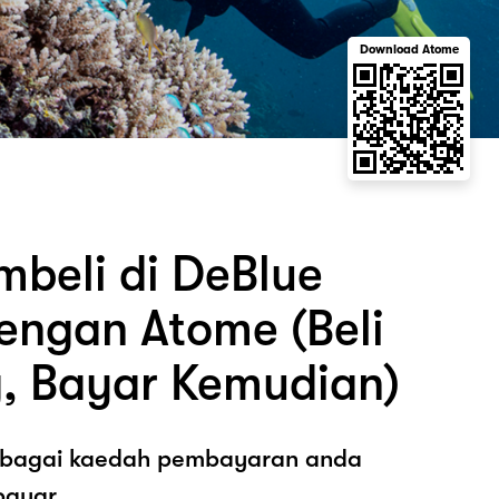
Download Atome
beli di DeBlue
engan Atome (Beli
, Bayar Kemudian)
sebagai kaedah pembayaran anda
ayar.