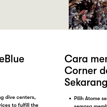
eBlue
Cara mem
Corner d
Sekarang
ng dive centers,
Pilih Atome 
es to fulfill the
semasa memb