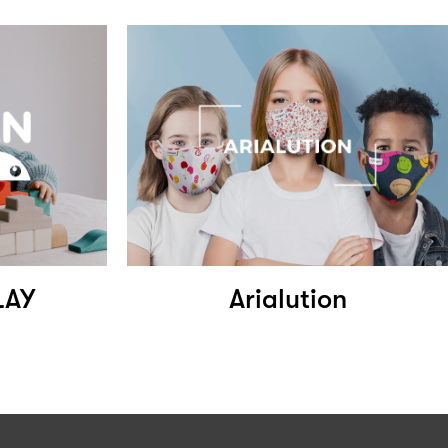
LAY
Arialution