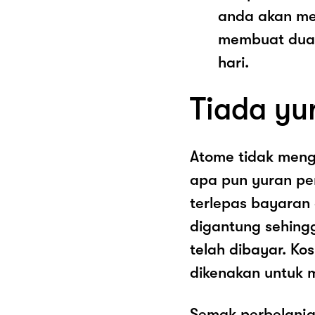
anda akan me
membuat dua 
hari.
Tiada yu
Atome tidak men
apa pun yuran pe
terlepas bayaran
digantung sehing
telah dibayar. K
dikenakan untuk 
Semak perbelanja