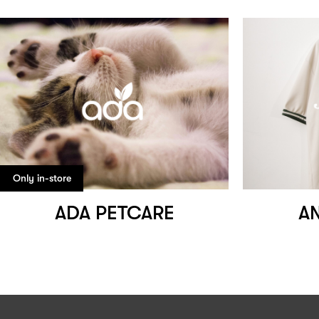
Only in-store
ADA PETCARE
A