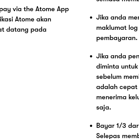
pay via the Atome App
Jika anda me
ikasi Atome akan
maklumat log
at datang pada
pembayaran.
Jika anda pe
diminta untu
sebelum memb
adalah cepat
menerima kel
saja.
Bayar 1/3 dar
Selepas memb