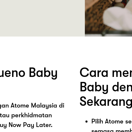
ueno Baby
Cara mem
Baby den
Sekarang
ngan Atome Malaysia di
tau perkhidmatan
Pilih Atome 
uy Now Pay Later.
semasa memb