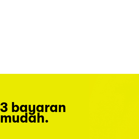
3 bayaran
mudah.