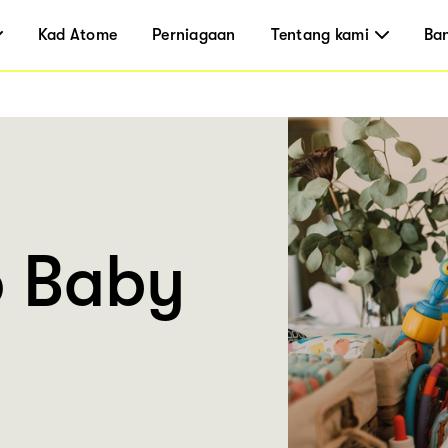
Kad Atome
Perniagaan
Tentang kami
Ba
o Baby