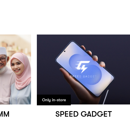
Only in-store
 MM
SPEED GADGET