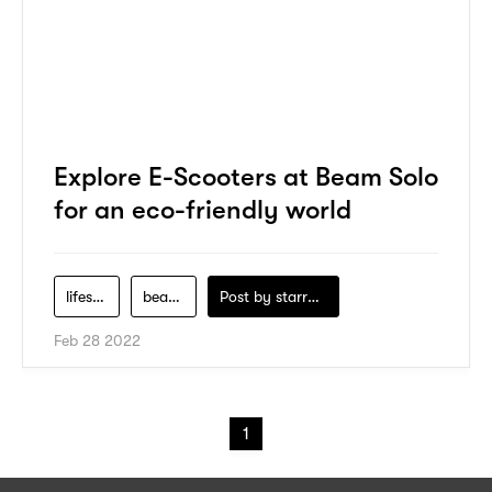
Explore E-Scooters at Beam Solo
for an eco-friendly world
lifestyle
beam-solo
Post by
starry1989
Feb 28 2022
1