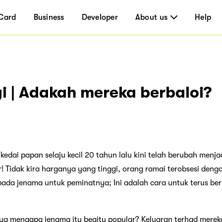
Card
Business
Developer
About us
Help
i | Adakah mereka berbaloi?
edai papan selaju kecil 20 tahun lalu kini telah berubah menja
lar! Tidak kira harganya yang tinggi, orang ramai terobsesi deng
pada jenama untuk peminatnya; Ini adalah cara untuk terus b
ya mengapa jenama itu begitu popular? Keluaran terhad mere