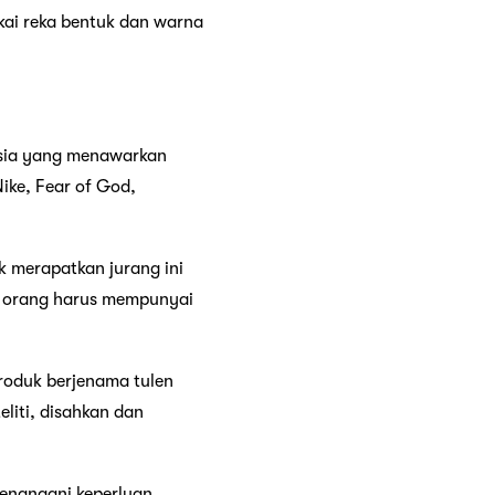
kai reka bentuk dan warna
 Asia yang menawarkan
Nike, Fear of God,
k merapatkan jurang ini
 orang harus mempunyai
produk berjenama tulen
eliti, disahkan dan
enangani keperluan