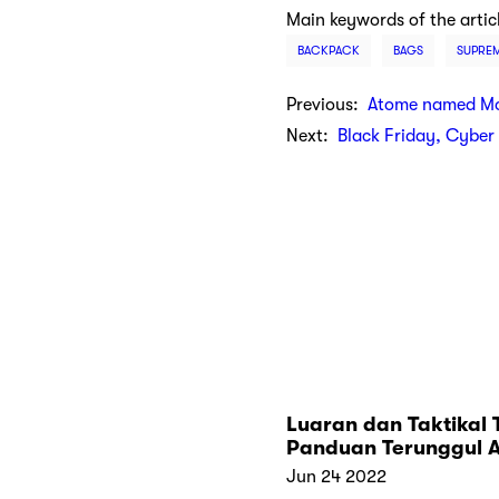
Main keywords of the artic
BACKPACK
BAGS
SUPRE
Previous:
Atome named Mos
Next:
Black Friday, Cybe
Luaran dan Taktikal 
Panduan Terunggul 
untuk Meneroka Yan
Jun 24 2022
Tidak Diketahui