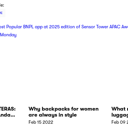
le:
ME
t Popular BNPL app at 2025 edition of Sensor Tower APAC Aw
r Monday
TERAS:
Why backpacks for women
What 
Anda
are always in style
luggag
g
durab
Feb 15 2022
Feb 09 