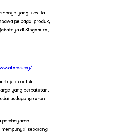
iannya yang luas. Ia
mbawa pelbagai produk,
jabatnya di Singapura,
www.atome.my/
 bertujuan untuk
harga yang berpatutan.
edai pedagang rakan
ua pembayaran
dak mempunyai sebarang