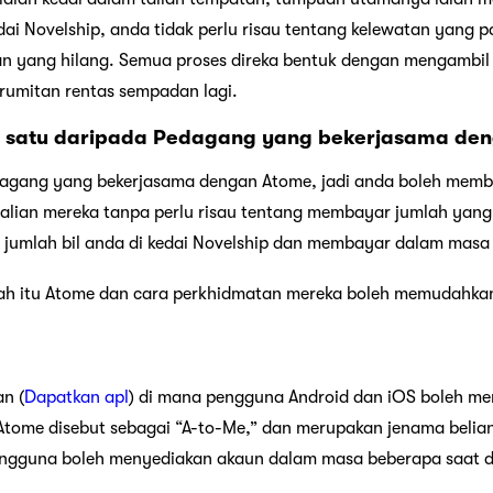
ai Novelship, anda tidak perlu risau tentang kelewatan yang 
 yang hilang. Semua proses direka bentuk dengan mengambil ki
erumitan rentas sempadan lagi.
ah satu daripada Pedagang yang bekerjasama de
dagang yang bekerjasama dengan Atome, jadi anda boleh memb
 talian mereka tanpa perlu risau tentang membayar jumlah yan
umlah bil anda di kedai Novelship dan membayar dalam masa 
akah itu Atome dan cara perkhidmatan mereka boleh memudahka
n (
Dapatkan apl
) di mana pengguna Android dan iOS boleh me
Atome disebut sebagai “A-to-Me,” dan merupakan jenama belia
Pengguna boleh menyediakan akaun dalam masa beberapa saat 