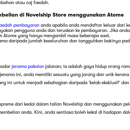
bahan atau caj faedah.
elian di Novelship Store menggunakan Atome
aedah pembayaran
anda apabila anda mendaftar keluar dari ke
ayakan pengguna anda dan teruskan ke pembayaran. Jika anda
n Atome yang hanya mengambil masa beberapa saat.
ama daripada jumlah keseluruhan dan tangguhkan bakinya pad
ekadar
jenama pakaian
jalanan; ia adalah gaya hidup orang rama
jenama ini, anda memiliki sesuatu yang jarang dan unik kerana
ng ini untuk menjadi sebahagian daripada ‘kelab eksklusif’ da
upreme dari kedai dalam talian Novelship dan menggunakan p
mbelian anda. Kini, anda sentiasa boleh kekal di hadapan da