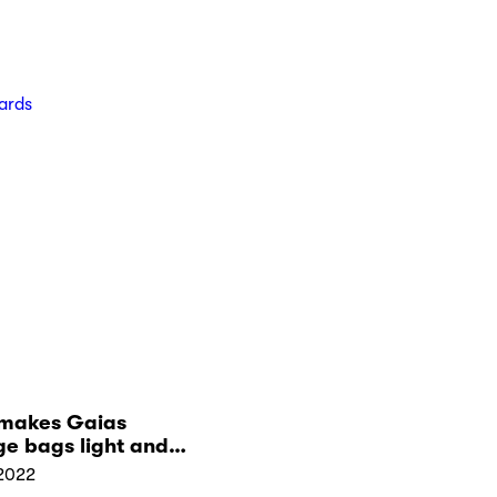
ards
makes Gaias
e bags light and
le?
2022