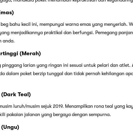
 gaya, manakala poket menambah kepraktisan dan kegunaanny
Emas)
, beg bahu kecil ini, mempunyai warna emas yang menyerlah. Wa
ang menjadikannya praktikal dan berfungsi. Pemegang panjang
n anda.
rtinggi (Merah)
 pinggang larian yang ringan ini sesuai untuk pelari dan atle
a dalam poket berzip tunggal dan tidak pernah kehilangan apa
(Dark Teal)
si musim luruh/musim sejuk 2019. Menampilkan rona teal yang k
kili pakaian jalanan yang bergaya dengan sempurna.
 (Ungu)