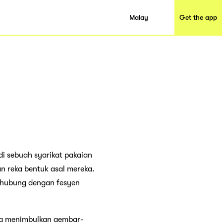
Malay
Get the app
di sebuah syarikat pakaian
an reka bentuk asal mereka.
erhubung dengan fesyen
ka menimbulkan gembar-