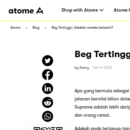
Shop with Atome
Atome 
Atome
Blog
Beg Tertinggi | Adakah mereka berbaloi?
Beg Tertingg
by
Starry
Feb 14 2022
Apa yang bermula sebagai k
jalanan bernilai bilion do
Supreme adalah lebih dari
dan orang ramai.
Adakah anda tertanya-tan