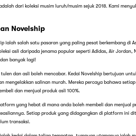
adalah dari koleksi musim luruh/musim sejuk 2018. Kami menyu
ian Novelship
hip ialah salah satu pasaran yang paling pesat berkembang di
leksi asli daripada jenama popular seperti Adidas, Air Jordan, 
 dan banyak lagi!
tulen dan asli boleh mencabar. Kedai Novelship bertujuan untu
n mengelakkan salinan murah. Mereka percaya bahawa setiap
embeli dan menjual produk asli 100%.
 platform yang hebat di mana anda boleh membeli dan menjual 
keasliannya. Setiap produk yang didagangkan di platform ini dit
elum transaksi.
alah kedai dalam talian tempatan, tumpuan utamanya ialah m