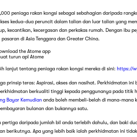
000 peniaga rakan kongsi sebagai sebahagian daripada rangka
es kedua-dua peruncit dalam talian dan luar talian yang me
up, kecantikan, kecergasan dan perkakas rumah. Dengan ibu pe
n pasaran di Asia Tenggara dan Greater China.
at turun apl Atome
h lanjut tentang peniaga rakan kongsi mereka di sini:
https://
ga prinsip teras: Aspirasi, akses dan nasihat. Perkhidmatan ini
rkhidmatan berkualiti tinggi kepada penggunanya pada titik 
ang Bayar Kemudian
anda boleh membeli-belah di mana-mana k
pembayaran bulanan dan bukannya satu.
pertiga daripada jumlah bil anda terlebih dahulu, dan baki d
an berikutnya. Apa yang lebih baik ialah perkhidmatan ini ti