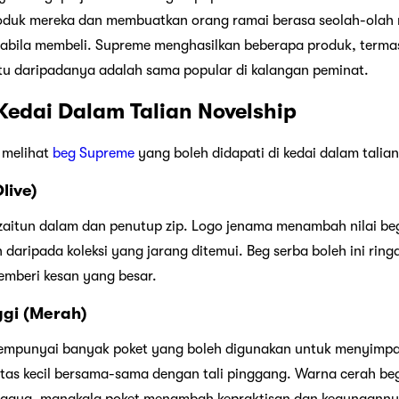
produk mereka dan membuatkan orang ramai berasa seolah-olah
apabila membeli. Supreme menghasilkan beberapa produk, terma
atu daripadanya adalah sama popular di kalangan peminat.
 Kedai Dalam Talian Novelship
n melihat
beg Supreme
yang boleh didapati di kedai dalam talian
live)
aitun dalam dan penutup zip. Logo jenama menambah nilai beg
aripada koleksi yang jarang ditemui. Beg serba boleh ini ring
emberi kesan yang besar.
ggi (Merah)
 mempunyai banyak poket yang boleh digunakan untuk menyimp
as kecil bersama-sama dengan tali pinggang. Warna cerah beg